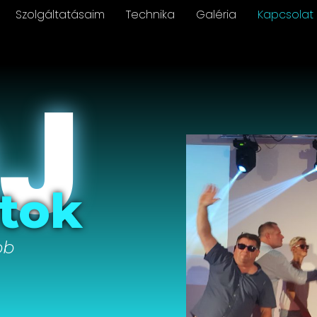
Szolgáltatásaim
Technika
Galéria
Kapcsolat
DJ
tok
bb