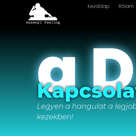
Kezdőlap
Rólam
a 
Kapcsola
Legyen a hangulat a legjo
kezekben!