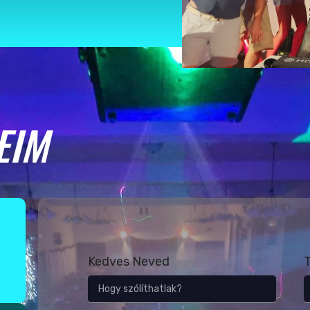
EIM
Kedves Neved